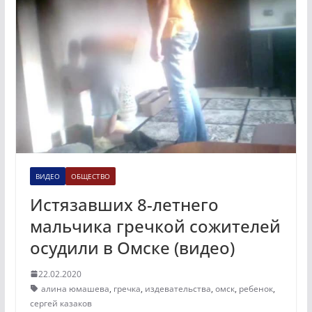
ВИДЕО
ОБЩЕСТВО
Истязавших 8-летнего
мальчика гречкой сожителей
осудили в Омске (видео)
22.02.2020
алина юмашева
,
гречка
,
издевательства
,
омск
,
ребенок
,
сергей казаков