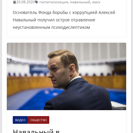
20.08.2020
госпитализация
,
навальный
,
омск
Основатель Фонда борьбы с коррупцией Алексей
Навальный получил острое отравление
неустановленным психодиcлептиком
ВИДЕО
ОБЩЕСТВО
Навальный в