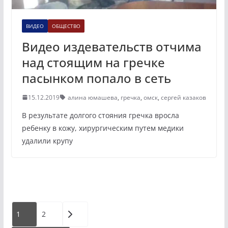
ВИДЕО
ОБЩЕСТВО
Видео издевательств отчима
над стоящим на гречке
пасынком попало в сеть
15.12.2019
алина юмашева
,
гречка
,
омск
,
сергей казаков
В результате долгого стояния гречка вросла
ребенку в кожу, хирургическим путем медики
удалили крупу
Пагинация
1
2