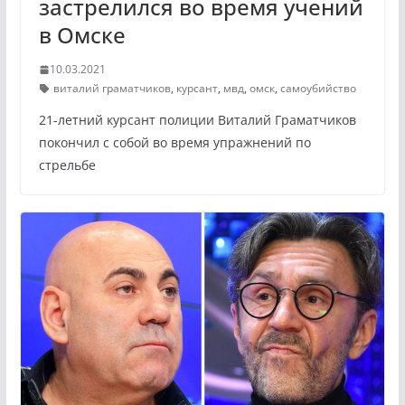
застрелился во время учений
в Омске
10.03.2021
виталий граматчиков
,
курсант
,
мвд
,
омск
,
самоубийство
21-летний курсант полиции Виталий Граматчиков
покончил с собой во время упражнений по
стрельбе