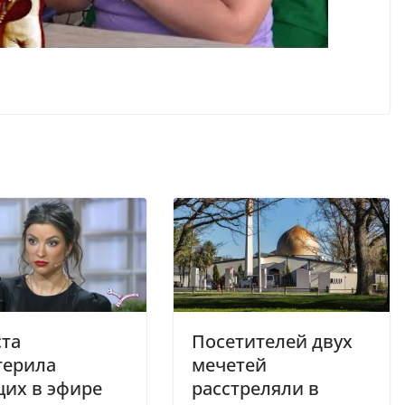
ста
Посетителей двух
терила
мечетей
их в эфире
расстреляли в