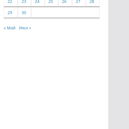
22
23
24
25
26
27
28
29
30
« Май
Июл »