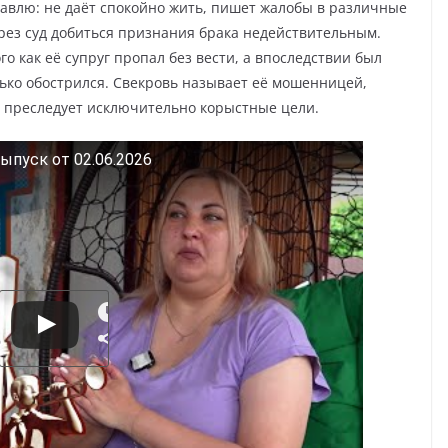
равлю: не даёт спокойно жить, пишет жалобы в различные
ерез суд добиться признания брака недействительным.
о как её супруг пропал без вести, а впоследствии был
ько обострился. Свекровь называет её мошенницей,
на преследует исключительно корыстные цели.
ыпуск от 02.06.2026