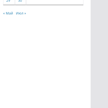
29
30
« Май
Июл »