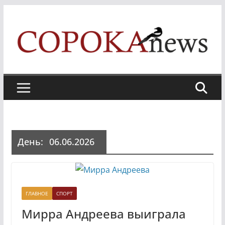
Skip
to
content
День:
06.06.2026
ГЛАВНОЕ
СПОРТ
Мирра Андреева выиграла