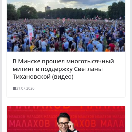
a
a
s
m
s
n
i
k
i
В Минске прошел многотысячный
митинг в поддержку Светланы
Тихановской (видео)
31.07.2020