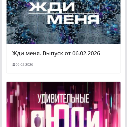
s
m
s
n
i
k
i
Жди меня. Выпуск от 06.02.2026
06.02.2026