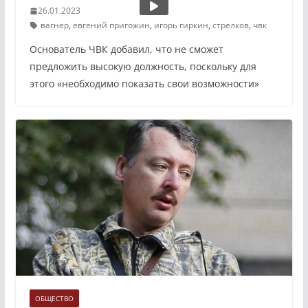
26.01.2023
вагнер
,
евгений пригожин
,
игорь гиркин
,
стрелков
,
чвк
Основатель ЧВК добавил, что не сможет
предложить высокую должность, поскольку для
этого «необходимо показать свои возможности»
ОБЩЕСТВО