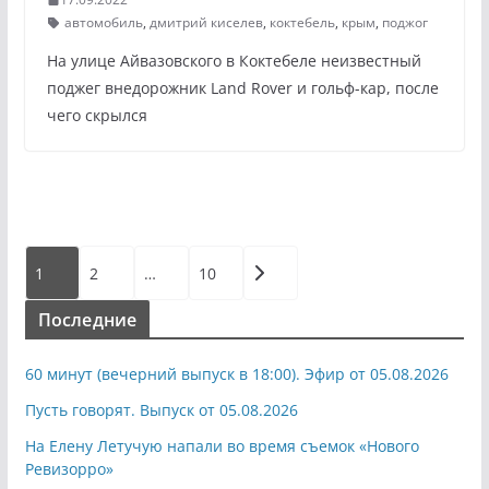
автомобиль
,
дмитрий киселев
,
коктебель
,
крым
,
поджог
На улице Айвазовского в Коктебеле неизвестный
поджег внедорожник Land Rover и гольф-кар, после
чего скрылся
Пагинация
1
2
…
10
записей
Последние
60 минут (вечерний выпуск в 18:00). Эфир от 05.08.2026
Пусть говорят. Выпуск от 05.08.2026
На Елену Летучую напали во время съемок «Нового
Ревизорро»