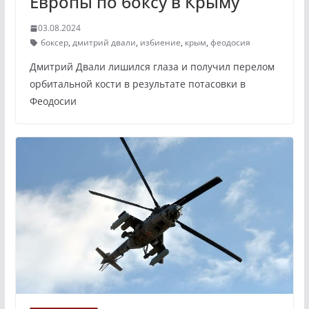
Европы по боксу в Крыму
03.08.2024
боксер
,
дмитрий двали
,
избиение
,
крым
,
феодосия
Дмитрий Двали лишился глаза и получил перелом
орбитальной кости в результате потасовки в
Феодосии