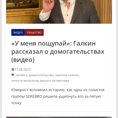
ВИДЕО
ОБЩЕСТВО
«У меня пощупай»: Галкин
рассказал о домогательствах
(видео)
17.06.2022
serebro
,
домогательства
,
максим галкин
,
никита михалков
,
рената литвинова
Юморист вспомнил историю, как одна из солисток
группы SEREBRO решила ущипнуть его за пятую
точку