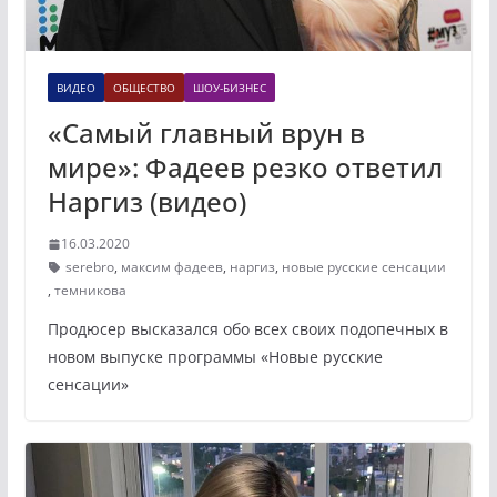
ВИДЕО
ОБЩЕСТВО
ШОУ-БИЗНЕС
«Самый главный врун в
мире»: Фадеев резко ответил
Наргиз (видео)
16.03.2020
serebro
,
максим фадеев
,
наргиз
,
новые русские сенсации
,
темникова
Продюсер высказался обо всех своих подопечных в
новом выпуске программы «Новые русские
сенсации»