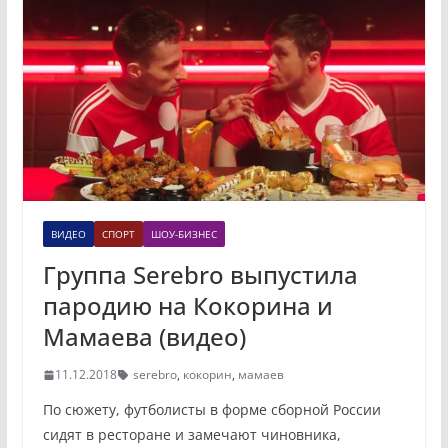
ВИДЕО
СПОРТ
ШОУ-БИЗНЕС
Группа Serebro выпустила
пародию на Кокорина и
Мамаева (видео)
11.12.2018
serebro
,
кокорин
,
мамаев
По сюжету, футболисты в форме сборной России
сидят в ресторане и замечают чиновника,