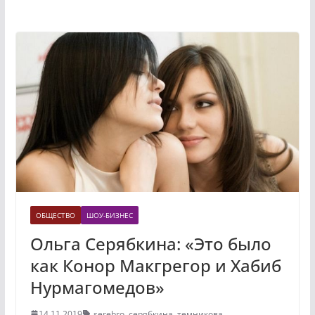
ОБЩЕСТВО
ШОУ-БИЗНЕС
Ольга Серябкина: «Это было
как Конор Макгрегор и Хабиб
Нурмагомедов»
14.11.2019
serebro
,
серябкина
,
темникова