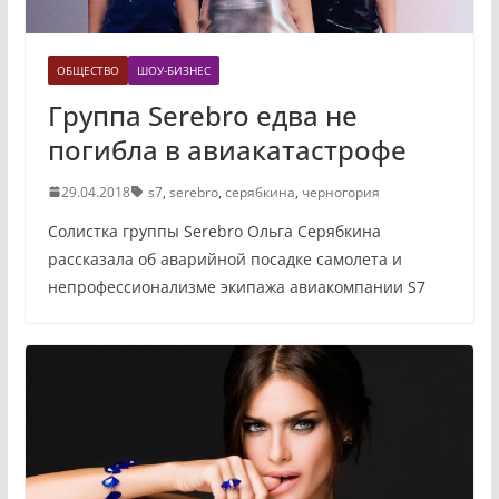
ОБЩЕСТВО
ШОУ-БИЗНЕС
Группа Serebro едва не
погибла в авиакатастрофе
29.04.2018
s7
,
serebro
,
серябкина
,
черногория
Солистка группы Serebro Ольга Серябкина
рассказала об аварийной посадке самолета и
непрофессионализме экипажа авиакомпании S7