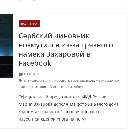
ПОЛИТИКА
Сербский чиновник
возмутился из-за грязного
намека Захаровой в
Facebook
06.09.2020
александр вучич
,
косово
,
мария захаров
,
марко джурич
,
мид рф
,
основной инстинкт
,
сербия
Официальный представитель МИД России
Мария Захарова дополнила фото из Белого дома
кадром из фильма «Основной инстинкт» с
известной сценой «нога на ногу»