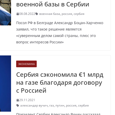
военной базы в Сербии
08.08.2022
военная база
,
россия
,
сербия
Посол РФ в Белграде Александр Боцан-Харченко
заявил, что такое решение является
«суверенным делом самой страны, плюс это
вопрос интересов России»
ЭКОНОМИКА
Сербия сэкономила €1 млрд
на газе благодаря договору
с Россией
29.11.2021
александар вучич
,
газ
,
путин
,
россия
,
сербия
Президент Сербии Александр Вучич рассказал,