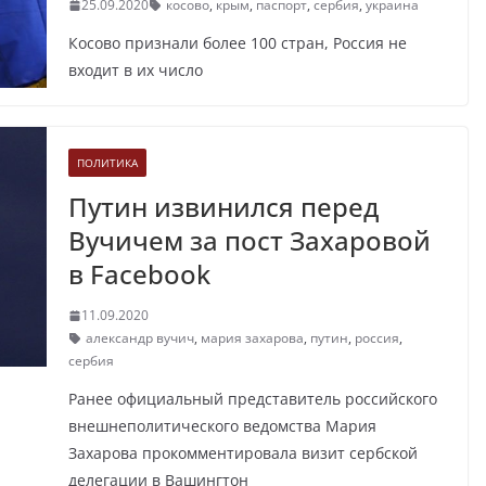
25.09.2020
косово
,
крым
,
паспорт
,
сербия
,
украина
Косово признали более 100 стран, Россия не
входит в их число
ПОЛИТИКА
Путин извинился перед
Вучичем за пост Захаровой
в Facebook
11.09.2020
александр вучич
,
мария захарова
,
путин
,
россия
,
сербия
Ранее официальный представитель российского
внешнеполитического ведомства Мария
Захарова прокомментировала визит сербской
делегации в Вашингтон