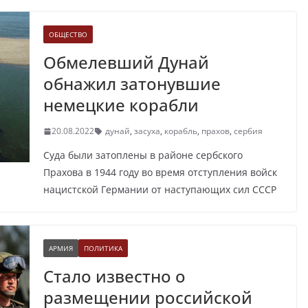
ОБЩЕСТВО
Обмелевший Дунай
обнажил затонувшие
немецкие корабли
20.08.2022
дунай
,
засуха
,
корабль
,
прахов
,
сербия
Суда были затоплены в районе сербского
Прахова в 1944 году во время отступления войск
нацистской Германии от наступающих сил СССР
АРМИЯ
ПОЛИТИКА
Стало известно о
размещении российской