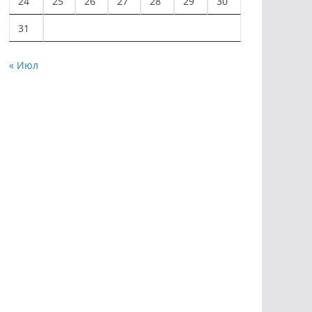
24
25
26
27
28
29
30
31
« Июл