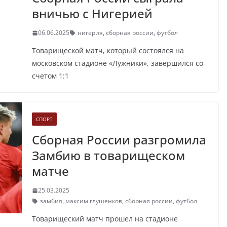
вничью с Нигерией
06.06.2025
нигерия
,
сборная россии
,
футбол
Товарищеской матч, который состоялся на
московском стадионе «Лужники», завершился со
счетом 1:1
СПОРТ
Сборная России разгромила
Замбию в товарищеском
матче
25.03.2025
замбия
,
максим глушенков
,
сборная россии
,
футбол
Товарищеский матч прошел на стадионе