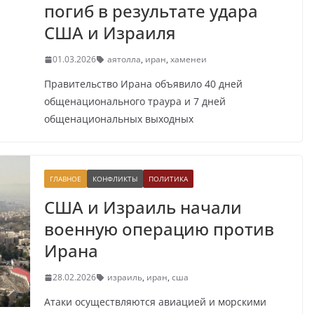
погиб в результате удара
США и Израиля
01.03.2026
аятолла
,
иран
,
хаменеи
Правительство Ирана объявило 40 дней
общенационального траура и 7 дней
общенациональных выходных
ГЛАВНОЕ
КОНФЛИКТЫ
ПОЛИТИКА
США и Израиль начали
военную операцию против
Ирана
28.02.2026
израиль
,
иран
,
сша
Атаки осуществляются авиацией и морскими