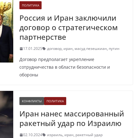
ПОЛИТИКА
Россия и Иран заключили
договор о стратегическом
партнерстве
17.01.2025
договор
,
иран
,
масуд пезешкиан
,
путин
Договор предполагает укрепление
сотрудничества в области безопасности и
обороны
КОНФЛИКТЫ
ПОЛИТИКА
Иран нанес массированный
ракетный удар по Израилю
02.10.2024
израиль
,
иран
,
ракетный удар