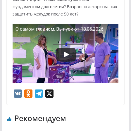
фундаментом долголетия? Возраст и лекарства: как
защитить желудок после 50 лет?
О самом главном. Выпуск от 18.05.2026
V
O
T
X
K
d
e
n
l
Рекомендуем
o
e
k
g