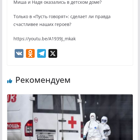
Миша и Надя оказались в детском доме?
Только в «Пусть говорят»: сделает ли правда
счастливее наших героев?
https://youtu.be/A1939J_mkak
V
O
T
X
K
d
e
n
l
Рекомендуем
o
e
k
g
l
r
a
a
s
m
s
n