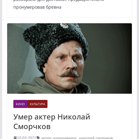
пронумеровав бревна
КИНО
КУЛЬТУРА
Умер актер Николай
Сморчков
10.03.2021
актер
,
коронавирус
,
николай сморчков