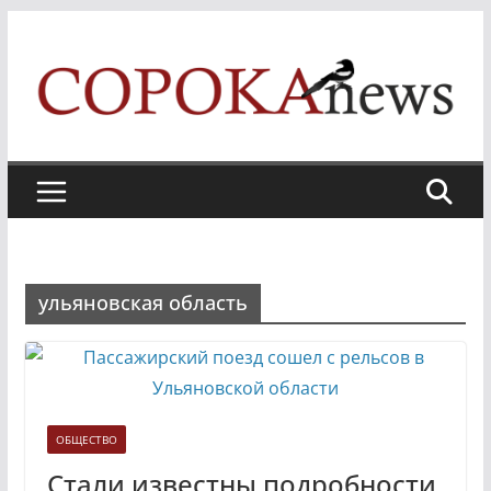
Skip
to
content
ульяновская область
ОБЩЕСТВО
Стали известны подробности