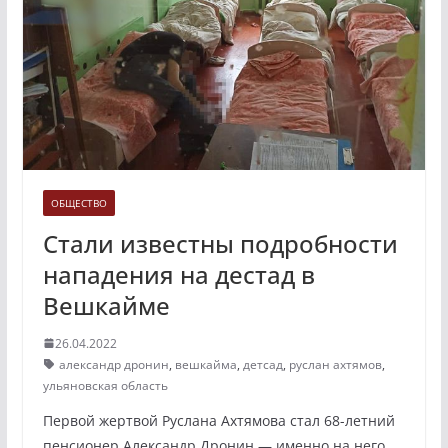
ОБЩЕСТВО
Стали известны подробности
нападения на дестад в
Вешкайме
26.04.2022
александр дронин
,
вешкайма
,
детсад
,
руслан ахтямов
,
ульяновская область
Первой жертвой Руслана Ахтямова стал 68-летний
пенсионер Александр Дронин — именно на него