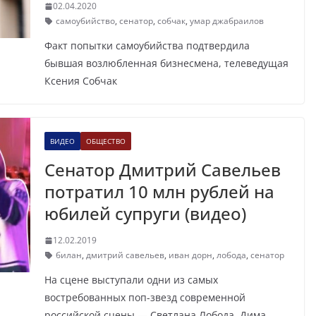
02.04.2020
самоубийство
,
сенатор
,
собчак
,
умар джабраилов
Факт попытки самоубийства подтвердила
бывшая возлюбленная бизнесмена, телеведущая
Ксения Собчак
ВИДЕО
ОБЩЕСТВО
Сенатор Дмитрий Савельев
потратил 10 млн рублей на
юбилей супруги (видео)
12.02.2019
билан
,
дмитрий савельев
,
иван дорн
,
лобода
,
сенатор
На сцене выступали одни из самых
востребованных поп-звезд современной
российской сцены — Светлана Лобода, Дима