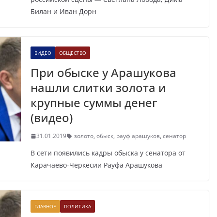
Билан и Иван Дорн
ВИДЕО
ОБЩЕСТВО
При обыске у Арашукова
нашли слитки золота и
крупные суммы денег
(видео)
31.01.2019
золото
,
обыск
,
рауф арашуков
,
сенатор
В сети появились кадры обыска у сенатора от
Карачаево-Черкесии Рауфа Арашукова
ГЛАВНОЕ
ПОЛИТИКА