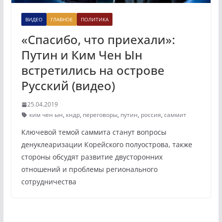
ВИДЕО
ГЛАВНОЕ
ПОЛИТИКА
«Спасибо, что приехали»:
Путин и Ким Чен Ын
встретились на острове
Русский (видео)
25.04.2019
ким чен ын
,
кндр
,
переговоры
,
путин
,
россия
,
саммит
Ключевой темой саммита станут вопросы
денуклеаризации Корейского полуострова, также
стороны обсудят развитие двусторонних
отношений и проблемы регионального
сотрудничества