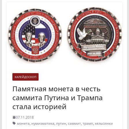
КАЛЕЙДОСКОП
Памятная монета в честь
саммита Путина и Трампа
стала историей
07.11.2018
монета
,
нумизматика
,
путин
,
саммит
,
трамп
,
хельсинки