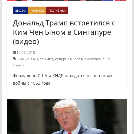
ВИДЕО
ГЛАВНОЕ
ПОЛИТИКА
Дональд Трамп встретился с
Ким Чен Ыном в Сингапуре
(видео)
12.06.2018
ким чен ын
,
саммит
,
северная корея
,
сингапур
,
сша
,
трамп
Формально США и КНДР находятся в состоянии
войны с 1953 года