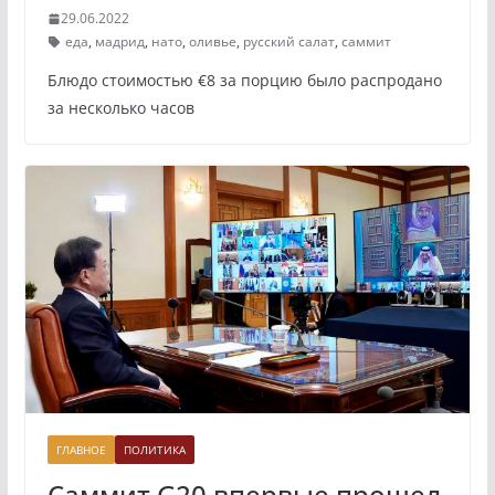
29.06.2022
еда
,
мадрид
,
нато
,
оливье
,
русский салат
,
саммит
Блюдо стоимостью €8 за порцию было распродано
за несколько часов
ГЛАВНОЕ
ПОЛИТИКА
Саммит G20 впервые прошел