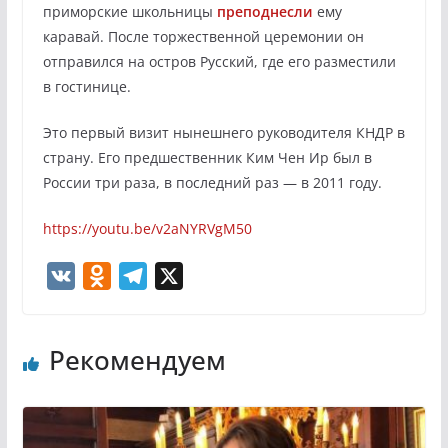
приморские школьницы
преподнесли
ему
каравай. После торжественной церемонии он
отправился на остров Русский, где его разместили
в гостинице.
Это первый визит нынешнего руководителя КНДР в
страну. Его предшественник Ким Чен Ир был в
России три раза, в последний раз — в 2011 году.
https://youtu.be/v2aNYRVgM50
V
O
T
X
K
d
e
n
l
Рекомендуем
o
e
k
g
l
r
a
a