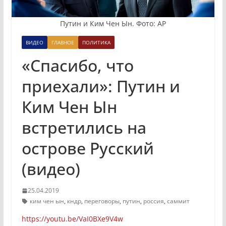
Путин и Ким Чен Ын. Фото: AP
ВИДЕО
ГЛАВНОЕ
ПОЛИТИКА
«Спасибо, что
приехали»: Путин и
Ким Чен Ын
встретились на
острове Русский
(видео)
25.04.2019
ким чен ын
,
кндр
,
переговоры
,
путин
,
россия
,
саммит
https://youtu.be/VaI0BXe9V4w