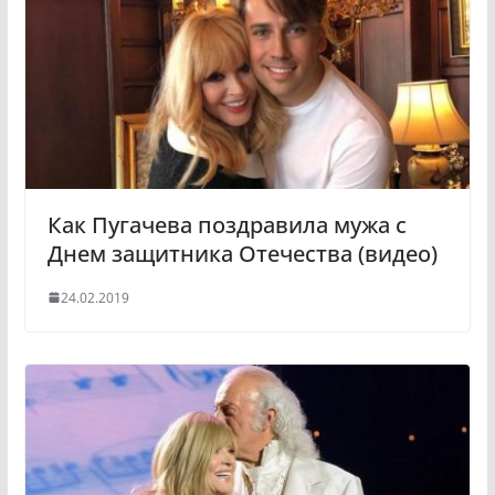
s
m
s
n
i
k
i
Как Пугачева поздравила мужа с
Днем защитника Отечества (видео)
24.02.2019