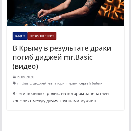
ВИДЕО
ПРОИСШЕСТВИЯ
В Крыму в результате драки
погиб диджей mr.Basic
(видео)
15.09.2020
mr.basic
,
диджей
,
евпатория
,
крым
,
сергей бабин
В сети появился ролик, на котором запечатлен
конфликт между двумя группами мужчин