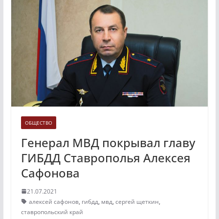
ОБЩЕСТВО
Генерал МВД покрывал главу
ГИБДД Ставрополья Алексея
Сафонова
21.07.2021
алексей сафонов
,
гибдд
,
мвд
,
сергей щеткин
,
ставропольский край