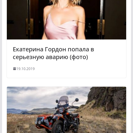
s
n
i
k
i
Екатерина Гордон попала в
серьезную аварию (фото)
19.10.2019