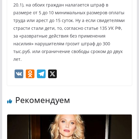
20.1), на обоих граждан налагается штраф в
размере от 5 до 10 минимальных размеров оплаты
труда или арест до 15 суток. Ну а если свидетелями
страсти стали дети, то, согласно статье 135 УК РФ,
за «развратные действия без применения
насилия» нарушителям грозит штраф до 300
тыс.руб. или ограничение свободы сроком до двух
лет.
V
O
T
X
K
d
e
n
l
Рекомендуем
o
e
k
g
l
r
a
a
s
m