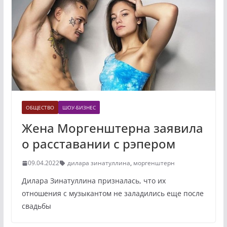
ОБЩЕСТВО
ШОУ-БИЗНЕС
Жена Моргенштерна заявила
о расставании с рэпером
09.04.2022
дилара зинатуллина
,
моргенштерн
Дилара Зинатуллина призналась, что их
отношения с музыкантом не заладились еще после
свадьбы