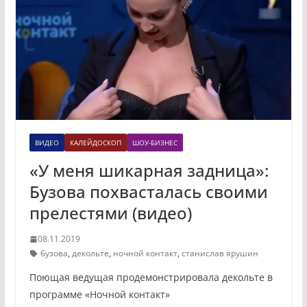
ВИДЕО
КАЛЕЙДОСКОП
ШОУ-БИЗНЕС
«У меня шикарная задница»:
Бузова похвасталась своими
прелестями (видео)
08.11.2019
бузова
,
декольте
,
ночной контакт
,
станислав ярушин
Поющая ведущая продемонстрировала декольте в
программе «Ночной контакт»