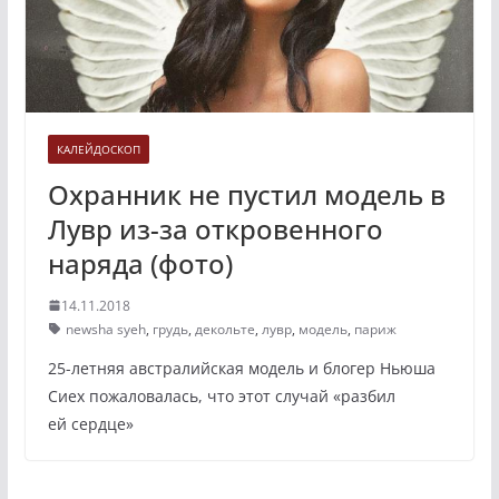
КАЛЕЙДОСКОП
Охранник не пустил модель в
Лувр из-за откровенного
наряда (фото)
14.11.2018
newsha syeh
,
грудь
,
декольте
,
лувр
,
модель
,
париж
25-летняя австралийская модель и блогер Ньюша
Сиех пожаловалась, что этот случай «разбил
ей сердце»