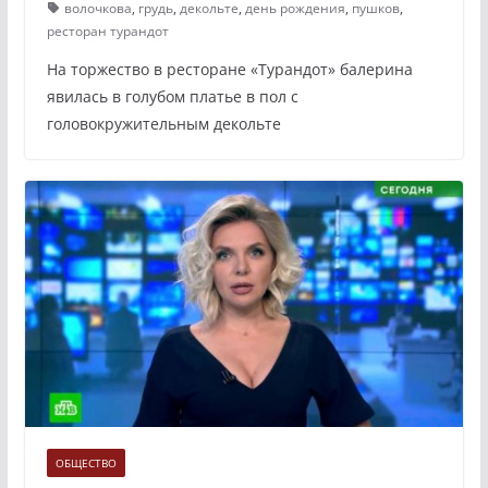
волочкова
,
грудь
,
декольте
,
день рождения
,
пушков
,
ресторан турандот
На торжество в ресторане «Турандот» балерина
явилась в голубом платье в пол с
головокружительным декольте
ОБЩЕСТВО