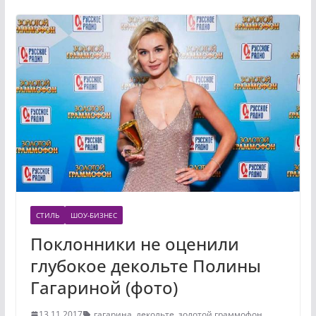
СТИЛЬ
ШОУ-БИЗНЕС
Поклонники не оценили
глубокое декольте Полины
Гагариной (фото)
13.11.2017
гагарина
,
декольте
,
золотой граммофон