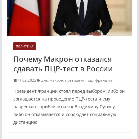
ПОЛИТИКА
Почему Макрон отказался
сдавать ПЦР-тест в России
11.02.2022
днк
,
макрон
,
президент
,
пцр
,
франция
Президент Франции стоял перед выбором: либо он
соглашается на проведение ПЦР-теста и ему
разрешают приблизиться к Владимиру Путину,
либо он отказывается и соблюдает социальную
дистанцию