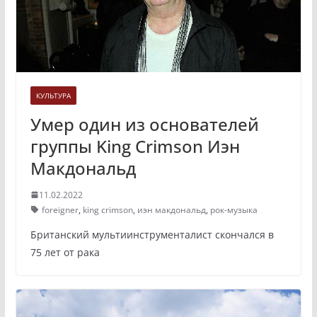
КУЛЬТУРА
Умер один из основателей
группы King Crimson Иэн
Макдональд
11.02.2022
foreigner
,
king crimson
,
иэн макдональд
,
рок-музыка
Британский мультиинструменталист скончался в
75 лет от рака