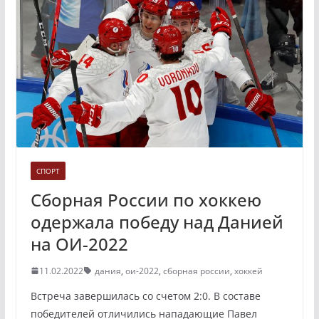
СПОРТ
Сборная России по хоккею
одержала победу над Данией
на ОИ-2022
11.02.2022
дания
,
ои-2022
,
сборная россии
,
хоккей
Встреча завершилась со счетом 2:0. В составе
победителей отличились нападающие Павел