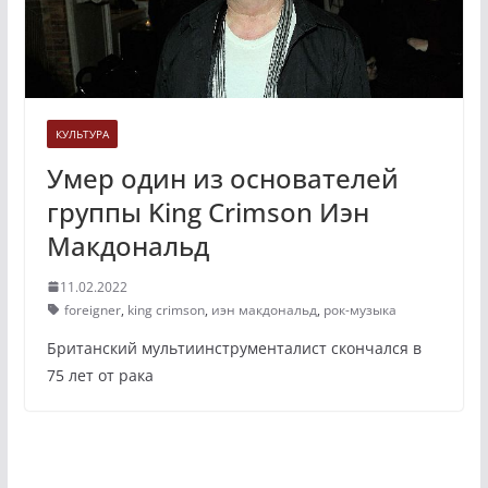
КУЛЬТУРА
Умер один из основателей
группы King Crimson Иэн
Макдональд
11.02.2022
foreigner
,
king crimson
,
иэн макдональд
,
рок-музыка
Британский мультиинструменталист скончался в
75 лет от рака