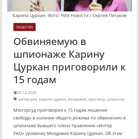
Карина Цуркан. Фото: РИА Новости / Сергей Пятаков
ОБЩЕСТВО
Обвиняемую в
шпионаже Карину
Цуркан приговорили к
15 годам
29.12.2020
интер рао
,
карина цуркан
,
молдавия
,
приговор
,
шпионаж
Мосгорсуд приговорил к 15 годам лишения
свободы в колонии общего режима по обвинению в
шпионаже бывшего члена правления «Интер
РАО» уроженку Молдавии Карину Цуркан. Об этом