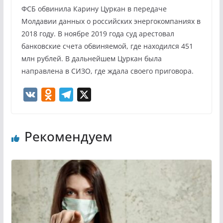
ФСБ обвинила Карину Цуркан в передаче
Молдавии данных о российских энергокомпаниях в
2018 году. В ноябре 2019 года суд арестовал
банковские счета обвиняемой, где находился 451
млн рублей. В дальнейшем Цуркан была
направлена в СИЗО, где ждала своего приговора.
V
O
T
X
K
d
e
n
l
Рекомендуем
o
e
k
g
l
r
a
a
s
m
s
n