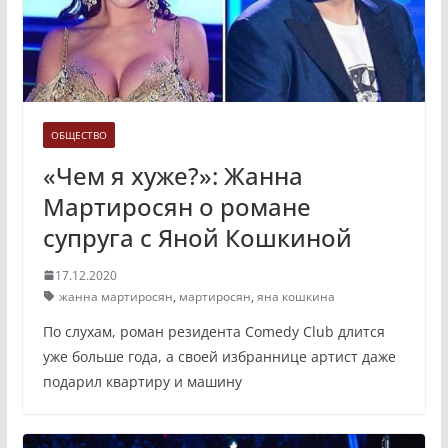
ОБЩЕСТВО
«Чем я хуже?»: Жанна
Мартиросян о романе
супруга с Яной Кошкиной
17.12.2020
жанна мартиросян
,
мартиросян
,
яна кошкина
По слухам, роман резидента Comedy Club длится
уже больше года, а своей избраннице артист даже
подарил квартиру и машину