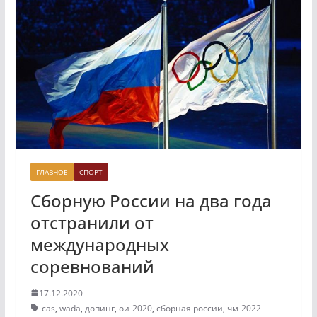
ГЛАВНОЕ
СПОРТ
Сборную России на два года
отстранили от
международных
соревнований
17.12.2020
cas
,
wada
,
допинг
,
ои-2020
,
сборная россии
,
чм-2022