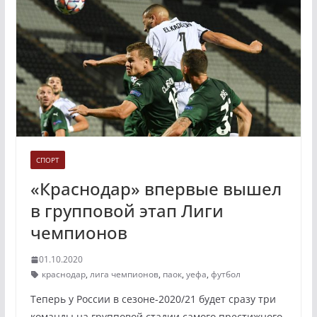
СПОРТ
«Краснодар» впервые вышел
в групповой этап Лиги
чемпионов
01.10.2020
краснодар
,
лига чемпионов
,
паок
,
уефа
,
футбол
Теперь у России в сезоне-2020/21 будет сразу три
команды на групповой стадии самого престижного