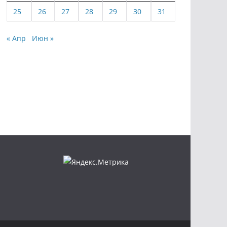
25
26
27
28
29
30
31
« Апр
Июн »