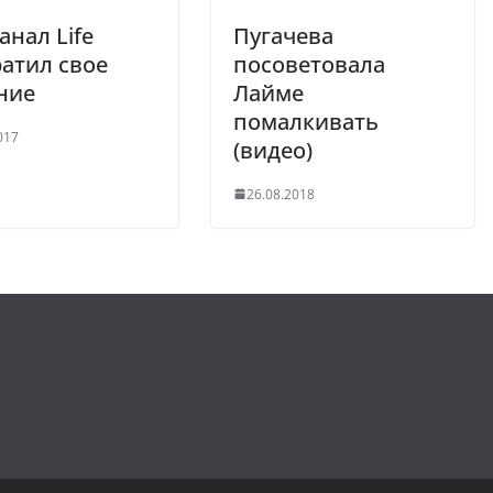
анал Life
Пугачева
атил свое
посоветовала
ние
Лайме
помалкивать
017
(видео)
26.08.2018