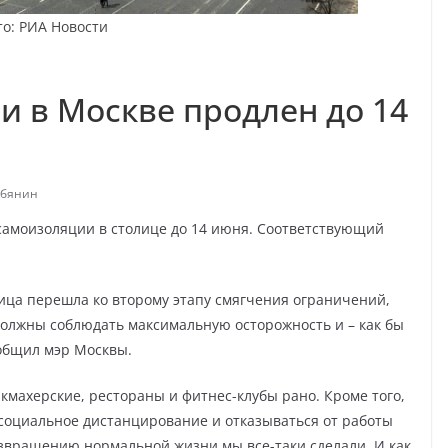
то: РИА Новости
 в Москве продлен до 14
обянин
амоизоляции в столице до 14 июня. Соответствующий
лица перешла ко второму этапу смягчения ограничений,
должны соблюдать максимальную осторожность и – как бы
ообщил мэр Москвы.
икмахерские, рестораны и фитнес-клубы рано. Кроме того,
оциальное дистанцирование и отказываться от работы
озвращению нормальной жизни мы все-таки сделали. И как