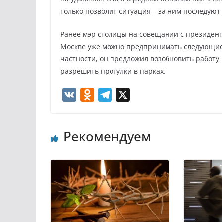
только позволит ситуация – за ним последую
Ранее мэр столицы на совещании с президент
Москве уже можно предпринимать следующие 
частности, он предложил возобновить работу 
разрешить прогулки в парках.
V
O
T
X
K
d
e
n
l
Рекомендуем
o
e
k
g
l
r
a
a
s
m
s
n