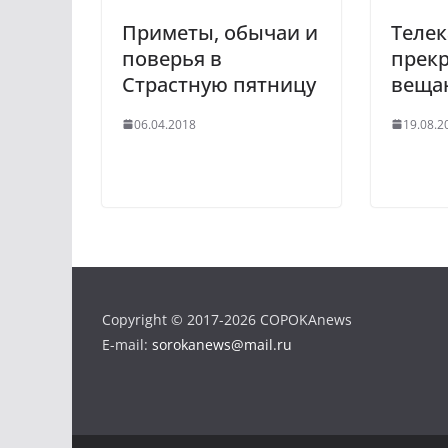
i
Приметы, обычаи и
Телек
k
поверья в
прекр
i
Страстную пятницу
веща
06.04.2018
19.08.2
Copyright © 2017-2026 COPOKAnews
E-mail:
sorokanews@mail.ru