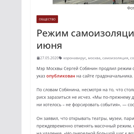
Фо
ОБЩЕСТВО
Режим самоизоляции
июня
27.05.2020
коронавирус
,
москва
,
самоизоляция
,
с
Мэр Москвы Сергей Собянин продлил режим с
указ
опубликован
на сайте градоначальника.
По словам Собянина, несмотря на то, что сто
риск заразиться не исчез. «Мы по-прежнему 
ни хотелось – не форсировать события», — с
Он заявил, что открывать театры, музеи, пар
преждевременно отменять масочный режим, с
на удаленке. «Но очередной большой шаг к в