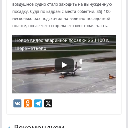
воздушное судно стало заходить на вынужденную
посадку. Судя по кадрам с места событий, SSJ-100
несколько раз подскочил на взлетно-посадочной
полосе, после чего сгорела его хвостовая часть.
Новое видео аварийной посадки SSJ 100 в
Шереметьево
V
O
T
X
K
d
e
n
l
Рекомендуем
o
e