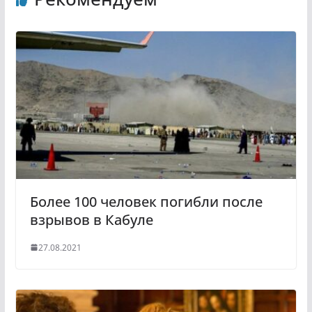
k
g
l
r
a
a
s
m
s
n
i
k
i
Более 100 человек погибли после
взрывов в Кабуле
27.08.2021