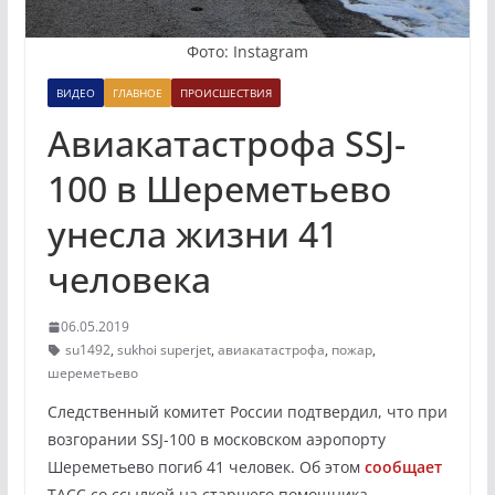
Фото: Instagram
ВИДЕО
ГЛАВНОЕ
ПРОИСШЕСТВИЯ
Авиакатастрофа SSJ-
100 в Шереметьево
унесла жизни 41
человека
06.05.2019
su1492
,
sukhoi superjet
,
авиакатастрофа
,
пожар
,
шереметьево
Следственный комитет России подтвердил, что при
возгорании SSJ-100 в московском аэропорту
Шереметьево погиб 41 человек. Об этом
сообщает
ТАСС со ссылкой на старшего помощника