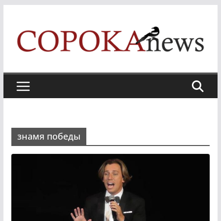
Skip
to
content
знамя победы