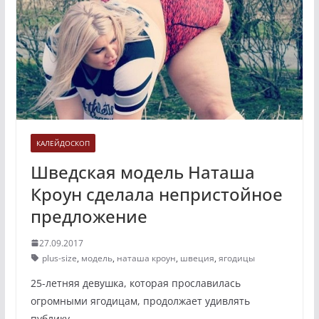
КАЛЕЙДОСКОП
Шведская модель Наташа
Кроун сделала непристойное
предложение
27.09.2017
plus-size
,
модель
,
наташа кроун
,
швеция
,
ягодицы
25-летняя девушка, которая прославилась
огромными ягодицам, продолжает удивлять
публику