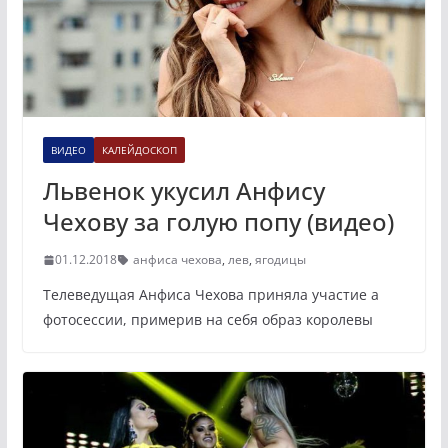
ВИДЕО
КАЛЕЙДОСКОП
Львенок укусил Анфису
Чехову за голую попу (видео)
01.12.2018
анфиса чехова
,
лев
,
ягодицы
Телеведущая Анфиса Чехова приняла участие a
фотосессии, примерив на себя образ королевы