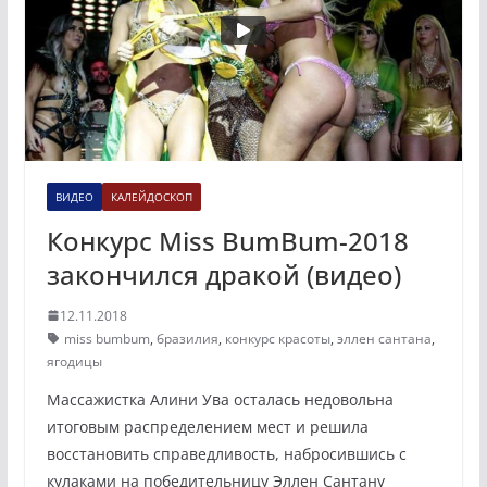
ВИДЕО
КАЛЕЙДОСКОП
Конкурс Miss BumBum-2018
закончился дракой (видео)
12.11.2018
miss bumbum
,
бразилия
,
конкурс красоты
,
эллен сантана
,
ягодицы
Массажистка Алини Ува осталась недовольна
итоговым распределением мест и решила
восстановить справедливость, набросившись с
кулаками на победительницу Эллен Сантану