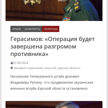
АРМИЯ
КОНФЛИКТЫ
ПОЛИТИКА
Герасимов: «Операция будет
завершена разгромом
противника»
07.08.2024
валерий герасимов
,
генштаб
,
курская область
Начальник Генерального штаба доложил
Владимиру Путину, что продвижение украинских
военных вглубь Курской области остановлено