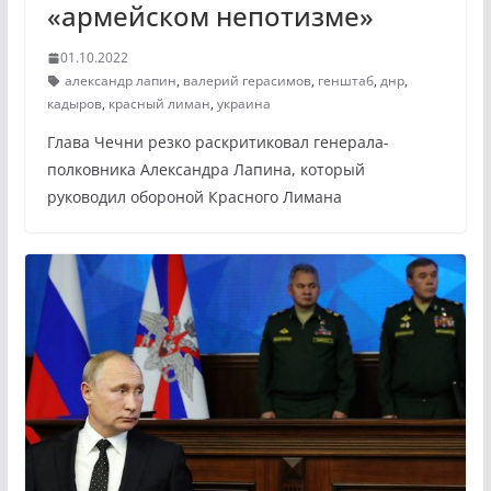
«армейском непотизме»
01.10.2022
александр лапин
,
валерий герасимов
,
генштаб
,
днр
,
кадыров
,
красный лиман
,
украина
Глава Чечни резко раскритиковал генерала-
полковника Александра Лапина, который
руководил обороной Красного Лимана