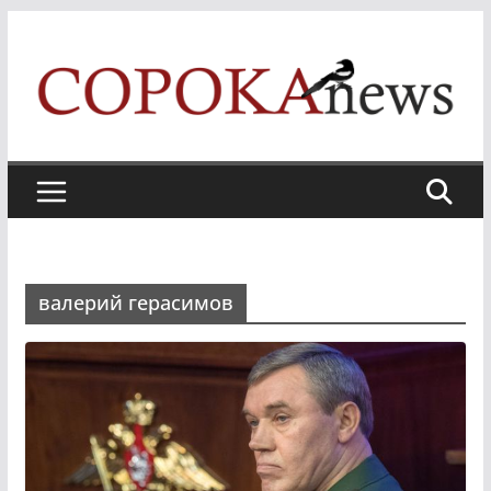
Skip
to
content
валерий герасимов