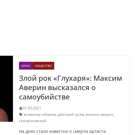
КИНО
ОБЩЕСТВО
Злой рок «Глухаря»: Максим
Аверин высказался о
самоубийстве
31.03.2021
всеволод хабаров
,
дмитрий гусев
,
максим аверин
,
склифосовский
На днях стало известно о смерти артиста