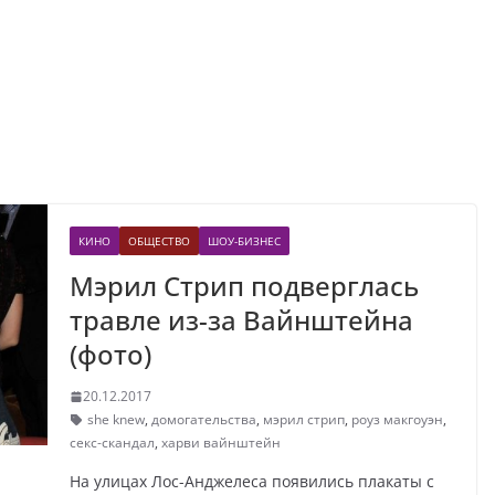
КИНО
ОБЩЕСТВО
ШОУ-БИЗНЕС
Мэрил Стрип подверглась
травле из-за Вайнштейна
(фото)
20.12.2017
she knew
,
домогательства
,
мэрил стрип
,
роуз макгоуэн
,
секс-скандал
,
харви вайнштейн
На улицах Лос-Анджелеса появились плакаты с