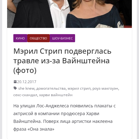
КИНО
ОБЩЕСТВО
ШОУ-БИЗНЕС
Мэрил Стрип подверглась
травле из-за Вайнштейна
(фото)
20.12.2017
she knew
,
домогательства
,
мэрил стрип
,
роуз макгоуэн
,
секс-скандал
,
харви вайнштейн
На улицах Лос-Анджелеса появились плакаты с
актрисой в компании продюсера Харви
Вайнштейна. Поверх лица артистки наклеена
фраза «Она знала»