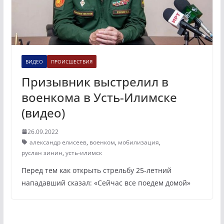
ВИДЕО
ПРОИСШЕСТВИЯ
Призывник выстрелил в
военкома в Усть-Илимске
(видео)
26.09.2022
александр елисеев
,
военком
,
мобилизация
,
руслан зинин
,
усть-илимск
Перед тем как открыть стрельбу 25-летний
нападавший сказал: «Сейчас все поедем домой»