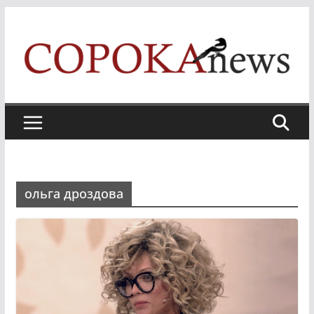
Skip
to
content
ольга дроздова