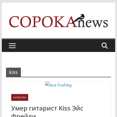
Skip
to
content
kiss
КУЛЬТУРА
Умер гитарист Kiss Эйс
Фрейли