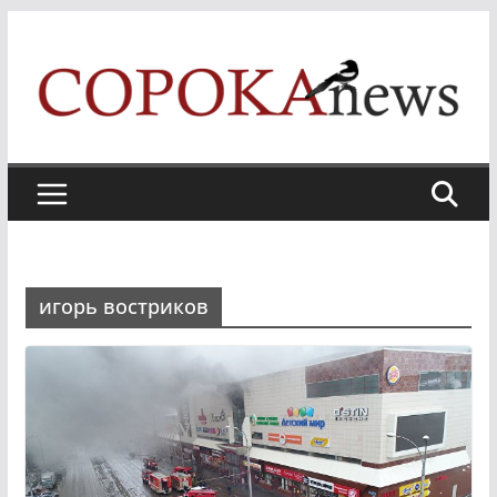
Skip
to
content
игорь востриков