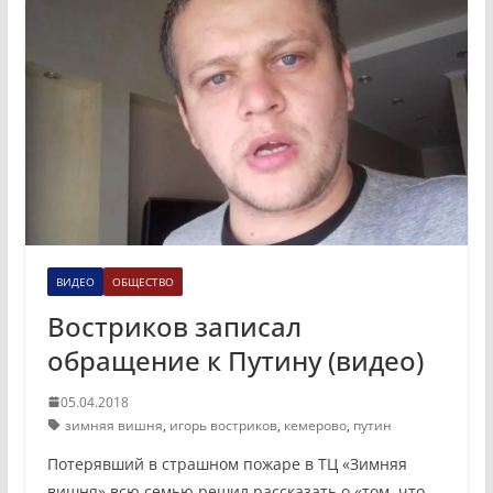
ВИДЕО
ОБЩЕСТВО
Востриков записал
обращение к Путину (видео)
05.04.2018
зимняя вишня
,
игорь востриков
,
кемерово
,
путин
Потерявший в страшном пожаре в ТЦ «Зимняя
вишня» всю семью решил рассказать о «том, что