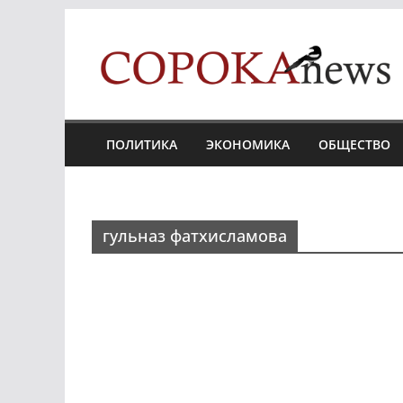
Skip
to
content
ПОЛИТИКА
ЭКОНОМИКА
ОБЩЕСТВО
гульназ фатхисламова