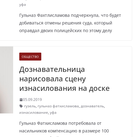
уфа
Гульназ Фахтлисламова подчеркнула, что будет
добиваться отмены решения суда, который
оправдал двоих полицейских по этому делу
ОБЩЕСТВО
Дознавательница
нарисовала сцену
изнасилования на доске
05.09.2019
гузель
,
гульназ фатхисламова
,
дознаватель
,
изнасилование
,
уфа
Гульназ Фатхисламова потребовала от
насильников компенсацию в размере 100