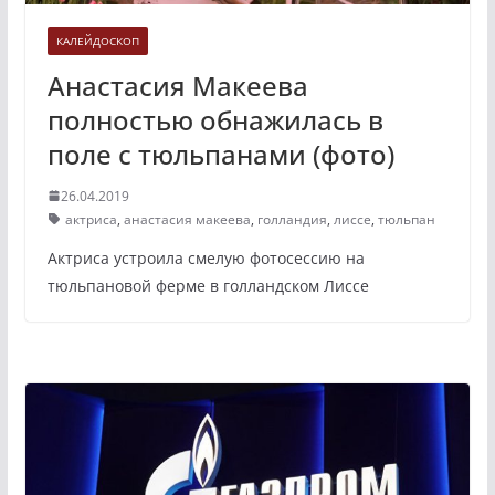
КАЛЕЙДОСКОП
Анастасия Макеева
полностью обнажилась в
поле с тюльпанами (фото)
26.04.2019
актриса
,
анастасия макеева
,
голландия
,
лиссе
,
тюльпан
Актриса устроила смелую фотосессию на
тюльпановой ферме в голландском Лиссе