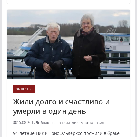
ОБЩЕСТВО
Жили долго и счастливо и
умерли в один день
15.08.2017
брак
,
голландия
,
дидам
,
эвтаназия
91-летние Ник и Трис Эльдерхос прожили в браке