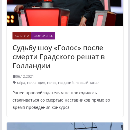
КУЛЬТУРА
ШОУ-БИЗНЕС
Судьбу шоу «Голос» после
смерти Градского решат в
Голландии
06.12.2021
talpa
,
голландия
,
голос
,
градский
,
первый канал
Ранее правообладателям не приходилось
сталкиваться со смертью наставников прямо во
время проведения конкурса