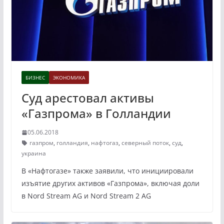
БИЗНЕС
ЭКОНОМИКА
Суд арестовал активы
«Газпрома» в Голландии
05.06.2018
газпром
,
голландия
,
нафтогаз
,
северный поток
,
суд
,
украина
В «Нафтогазе» также заявили, что инициировали
изъятие других активов «Газпрома», включая доли
в Nord Stream AG и Nord Stream 2 AG