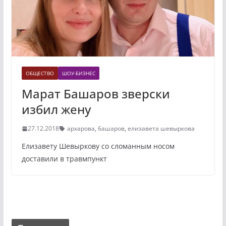
ОБЩЕСТВО
ШОУ-БИЗНЕС
Марат Башаров зверски
избил жену
27.12.2018
архарова
,
башаров
,
елизавета шевыркова
Елизавету Шевыркову со сломанным носом
доставили в травмпункт