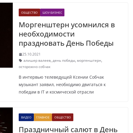
ОБЩЕСТВО
ШОУ-БИЗНЕС
Моргенштерн усомнился в
необходимости
праздновать День Победы
25.10.2021
алишер валеев
,
день победы
,
моргенштерн
,
осторожно собчак
В интервью телеведущей Ксении Собчак
музыкант заявил, необходимо двигаться к
победам в IT и космической отрасли
ВИДЕО
ГЛАВНОЕ
ОБЩЕСТВО
Праздничный салют в День