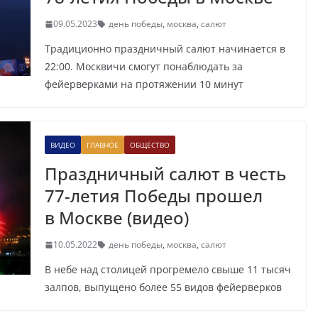
09.05.2023
день победы
,
москва
,
салют
Традиционно праздничный салют начинается в
22:00. Москвичи смогут понаблюдать за
фейерверками на протяжении 10 минут
ВИДЕО
ГЛАВНОЕ
ОБЩЕСТВО
Праздничный салют в честь
77-летия Победы прошел
в Москве (видео)
10.05.2022
день победы
,
москва
,
салют
В небе над столицей прогремело свыше 11 тысяч
залпов, выпущено более 55 видов фейерверков