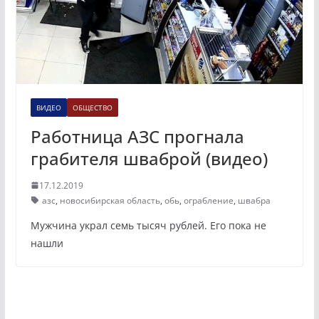
ВИДЕО
ОБЩЕСТВО
Работница АЗС прогнала
грабителя шваброй (видео)
17.12.2019
азс
,
новосибирская область
,
обь
,
ограбление
,
швабра
Мужчина украл семь тысяч рублей. Его пока не
нашли