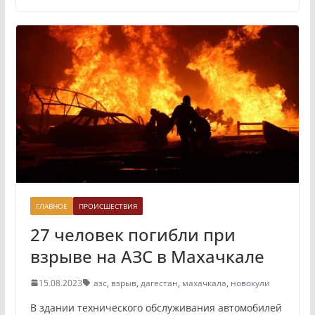
ГЛАВНОЕ
ПРОИСШЕСТВИЯ
27 человек погибли при
взрыве на АЗС в Махачкале
15.08.2023
азс
,
взрыв
,
дагестан
,
махачкала
,
новокули
В здании технического обслуживания автомобилей