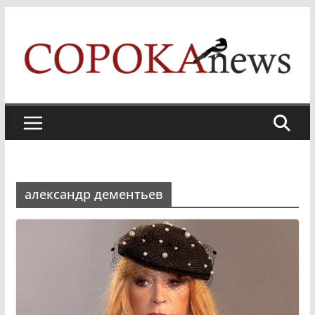
Skip
to
content
александр дементьев