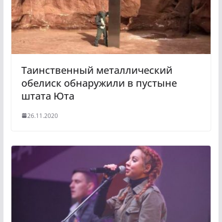
n
i
k
i
Таинственный металлический
обелиск обнаружили в пустыне
штата Юта
26.11.2020