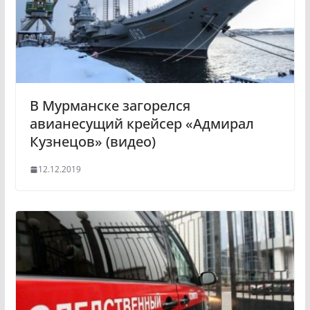
s
n
i
k
i
В Мурманске загорелся
авианесущий крейсер «Адмирал
Кузнецов» (видео)
12.12.2019