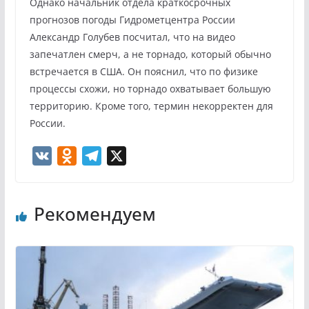
Однако начальник отдела краткосрочных
прогнозов погоды Гидрометцентра России
Александр Голубев посчитал, что на видео
запечатлен смерч, а не торнадо, который обычно
встречается в США. Он пояснил, что по физике
процессы схожи, но торнадо охватывает большую
территорию. Кроме того, термин некорректен для
России.
V
O
T
X
K
d
e
n
l
Рекомендуем
o
e
k
g
l
r
a
a
s
m