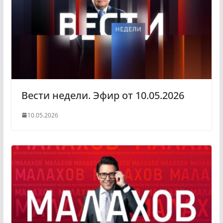
s
m
s
n
i
k
i
Вести недели. Эфир от 10.05.2026
10.05.2026